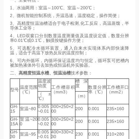
一、主要特点：
1、水油两用：室温～100℃、室温～200℃；
2、微机智能控制系统，升温迅速，温度稳定，操作简便；
3、高精度恒温油槽适合于电子检测,化工反应，高温蒸馏，半
导体工业等；
4、LED双窗口分别数显温度测量值及温度设定值，数显分辨
率0.01℃或0.1℃，触摸按键操作方便；
5、可选配冷水循环装置，通入自来水实现体系内部快速降
温，适合于高温下放热反应的温度控制；
6、可内外循环，内循环保证温度均匀恒定，循环泵可把槽内
被加热液体外引去加热或恒温机外实验器。
二、
高精度恒温水槽、恒温油槽
技术参数：
温度波
槽深
动度
度
温度范围
工作槽容积
数显分辨
工作槽开口
型号
（℃）
（mm3）
率（℃）
（mm2）
（±
（m）
℃）
GH-
0.005
300×250×2
室温~80
200
0.001
235×160
15
~0.01
00
GH-
室温~20
0.005
300×250×2
200
0.001
235×160
15A
0
~0.02
00
GH-
0.005
400×330×2
室温~95
230
0.001
310×280
30
~0.01
30