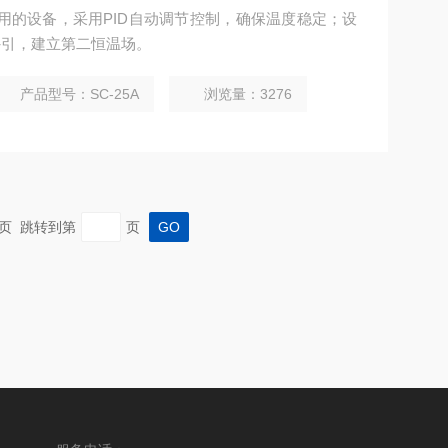
常用的设备，采用PID自动调节控制，确保温度稳定；设
外引，建立第二恒温场。
产品型号：SC-25A
浏览量：3276
 末页 跳转到第
页