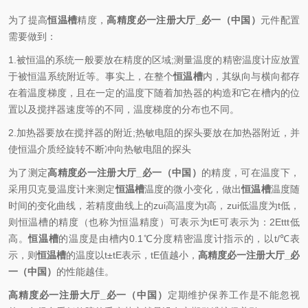
文章来源：
www.wangkexueyuan.com
为了提高
恒温槽
精度，
高精度必一注册大厅_必一（中国）
元件配置
需要做到：
1.被恒温的系统一般要放在精度的区域;测量温度的精密温度计应放置
于被恒温系统附近等。事实上，在整个
恒温槽
内，其纵向与横向都存
在着温度梯度，且在一定的温度下随着加热器的构造和它在槽内的位
置以及搅拌器速度等的不同，温度梯度的分布也不同。
2.加热器要放在搅拌器的附近;热敏电阻的探头要放在加热器附近，并
使恒温介质经旋转不断冲向热敏电阻的探头
为了测定
高精度必一注册大厅_必一（中国）
的精度，可在温度下，
采用贝克曼温度计来测定
恒温槽
温度的微小变化，做出
恒温槽
温度随
时间的变化曲线，若精度曲线上的zui高温度为t高，zui低温度为t低，
则恒温槽的精度（也称为恒温精度）可表示为tE可表示为：2Ettt低
高。
恒温槽
的温度是由槽内0.1℃分度精密温度计指示的，以t/℃表
示，则
恒温槽
的温度以t±tE表示，tE值越小，
高精度必一注册大厅_必
一（中国）
的性能越佳。
高精度必一注册大厅_必一（中国）
定期维护保养工作是不能忽视