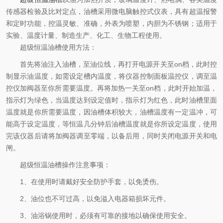
传感器检验及比对定点，油槽采用微电脑触控式仪表，具有超温报警
和定时功能，控温灵敏、准确，外表为喷塑，内胆为不锈钢；适用于
实验、温度计量、制造生产、化工、生物工程使用。
超级恒温油槽使用方法：
首先将油注入油槽，至油位线，再打开电源开关至on档，此时控
制显示油温度，如需设定槽内温度，将仪器控制面板温控仪，调至温
控仪加阀器至你所需要温度。再将加热一关至on档，此时开始加温，
指示灯为绿色，当温度达到设定值时，指示灯为红色，此时油槽里面
温度就是你所需要温度，因油槽体积较大，油槽温度有一定温冲，可
能高于设定温度，等恒温几分钟后油槽温度就是你所设定温度，使用
完该仪器后请将加阀器调至零端，以备后用，同时关闭电源开关和电
闸。
超级恒温油槽操作注意事项：
1、在使用时请戴好安全防护手套，以免烫伤。
2、油位也不可过高，以免溢入电器箱损坏元件。
3、油浴锅使用时，必须有可靠的接地以确保使用安全。