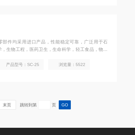
要零部件均采用进口产品，性能稳定可靠，广泛用于石
学，生物工程，医药卫生，生命科学，轻工食品，物性
等院校，企业质检及生产部门，为用户工作时提供一个
验样品或生产的产品进行恒定温度试验或测试。
产品型号：SC-25
浏览量：5522
末页
跳转到第
页