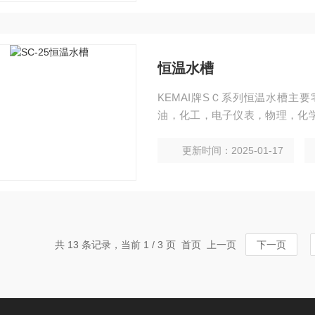
恒温水槽
KEMAI牌SＣ系列恒温水槽主
油，化工，电子仪表，物理，化
测试及化学分析等研究部门，高
温度均匀恒定的液体环境，对试
更新时间：2025-01-17
共 13 条记录，当前 1 / 3 页 首页 上一页
下一页