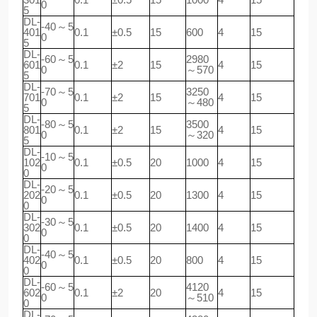
0
5
DL-
-40～5
401
0.1
±0.5
15
600
4
15
0
5
DL-
-60～5
2980
601
0.1
±2
15
4
15
0
～570
5
DL-
-70～5
3250
701
0.1
±2
15
4
15
0
～480
5
DL-
-80～5
3500
801
0.1
±2
15
4
15
0
～320
5
DL-
-10～5
102
0.1
±0.5
20
1000
4
15
0
0
DL-
-20～5
202
0.1
±0.5
20
1300
4
15
0
0
DL-
-30～5
302
0.1
±0.5
20
1400
4
15
0
0
DL-
-40～5
402
0.1
±0.5
20
800
4
15
0
0
DL-
-60～5
4120
602
0.1
±2
20
4
15
0
～510
0
DL-