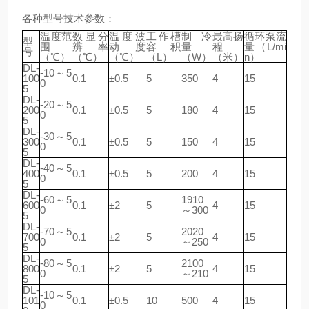
各种型号技术参数：
温度范
数显分
温度波
工作槽
制冷
最高扬
循环泵流
型
围
辨率
动度
容积
量
程
量（L/mi
号
（℃）
（℃）
（℃）
（L）
（W）
（米）
n）
DL-
-10～5
100
0.1
±0.5
5
350
4
15
0
5
DL-
-20～5
200
0.1
±0.5
5
180
4
15
0
5
DL-
-30～5
300
0.1
±0.5
5
150
4
15
0
5
DL-
-40～5
400
0.1
±0.5
5
200
4
15
0
5
DL-
-60～5
1910
600
0.1
±2
5
4
15
0
～300
5
DL-
-70～5
2020
700
0.1
±2
5
4
15
0
～250
5
DL-
-80～5
2100
800
0.1
±2
5
4
15
0
～210
5
DL-
-10～5
101
0.1
±0.5
10
500
4
15
0