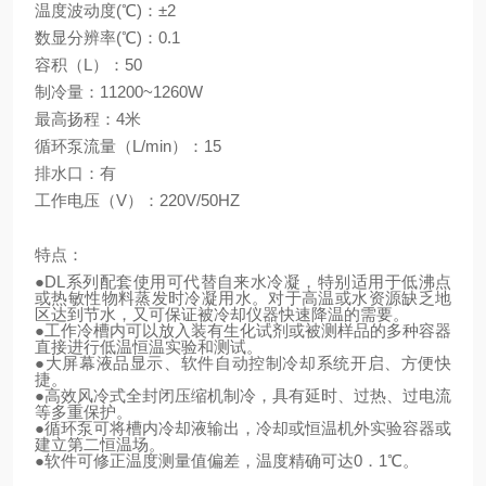
温度波动度(℃)：±2
数显分辨率(℃)：0.1
容积（L）：50
制冷量：11200~1260W
最高扬程：4米
循环泵流量（L/min）：15
排水口：有
工作电压（V）：220V/50HZ
特点：
●DL系列配套使用可代替自来水冷凝，特别适用于低沸点
或热敏性物料蒸发时冷凝用水。对于高温或水资源缺乏地
区达到节水，又可保证被冷却仪器快速降温的需要。
●工作冷槽内可以放入装有生化试剂或被测样品的多种容器
直接进行低温恒温实验和测试。
●大屏幕液品显示、软件自动控制冷却系统开启、方便快
捷。
●高效风冷式全封闭压缩机制冷，具有延时、过热、过电流
等多重保护。
●循环泵可将槽内冷却液输出，冷却或恒温机外实验容器或
建立第二恒温场。
●软件可修正温度测量值偏差，温度精确可达0．1℃。