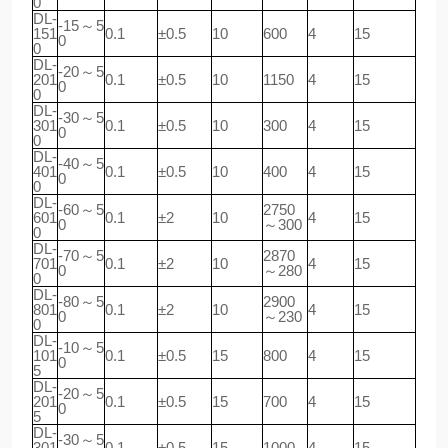
0
DL-
-15～5
151
0.1
±0.5
10
600
4
15
0
0
DL-
-20～5
201
0.1
±0.5
10
1150
4
15
0
0
DL-
-30～5
301
0.1
±0.5
10
300
4
15
0
0
DL-
-40～5
401
0.1
±0.5
10
400
4
15
0
0
DL-
-60～5
2750
601
0.1
±2
10
4
15
0
～300
0
DL-
-70～5
2870
701
0.1
±2
10
4
15
0
～280
0
DL-
-80～5
2900
801
0.1
±2
10
4
15
0
～230
0
DL-
-10～5
101
0.1
±0.5
15
800
4
15
0
5
DL-
-20～5
201
0.1
±0.5
15
700
4
15
0
5
DL-
-30～5
301
0.1
±0.5
15
1000
4
15