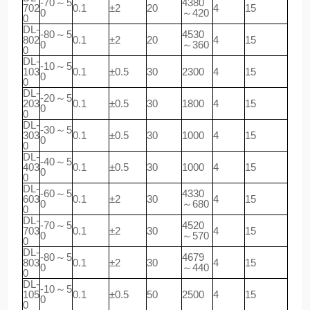
-70～5
4380
702
0.1
±2
20
4
15
0
～420
0
DL-
-80～5
4530
802
0.1
±2
20
4
15
0
～360
0
DL-
-10～5
103
0.1
±0.5
30
2300
4
15
0
0
DL-
-20～5
203
0.1
±0.5
30
1800
4
15
0
0
DL-
-30～5
303
0.1
±0.5
30
1000
4
15
0
0
DL-
-40～5
403
0.1
±0.5
30
1000
4
15
0
0
DL-
-60～5
4330
603
0.1
±2
30
4
15
0
～680
0
DL-
-70～5
4520
703
0.1
±2
30
4
15
0
～570
0
DL-
-80～5
4679
803
0.1
±2
30
4
15
0
～440
0
DL-
-10～5
105
0.1
±0.5
50
2500
4
15
0
0