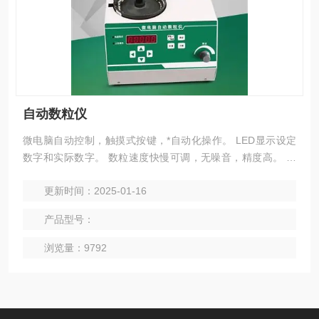
自动数粒仪
微电脑自动控制，触摸式按键，*自动化操作。 LED显示设定
数字和实际数字。 数粒速度快慢可调，无噪音，精度高。 整
机全金属外壳，外形新颖美观、坚固。 具有电路自整，速度可
更新时间：2025-01-16
调，设置查看，任意计数，预置自停等功能。 圆形及长形种子
均适用。
产品型号：
浏览量：9792