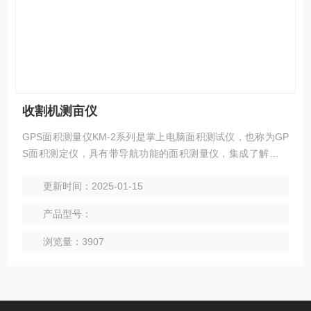
收割机测亩仪
GPS面积测量仪KM-2系列是掌上电脑面积测试仪，也称为GP
S面积测定仪，具有带导航功能的面积测量仪，集成了解高精
度的GPS定位系统、精确的面积计算方法和智能化的掌上电脑
更新时间：2025-01-15
系统，能实现不规则面积的实时测试和数据智能化处理和储
存。
产品型号：
浏览量：3907