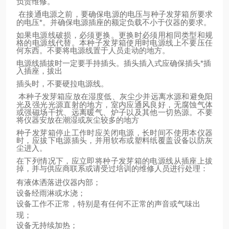
负责维修。
在接通电源之前，要确保电源的电压与种子发芽箱所要求
的电压*。并确保电源插座的额定负载不小于仪器的要求。
如果电源线破损，必须更换。更换时必须用相同类型和规
格的电源线代替。本种子发芽箱使用时电源线上不要压任
何东西。不要将电源线置于人员走动的地方。
电源线插拔时一定要手持插头。插头插入式应确保插头*插
入插座，拔出
插头时，不要硬拉电源线。
本种子发芽箱应放在湿度低、灰尘少并远离水源和避免阳
光及强光光源直射的地方，室内应通风良好，无腐蚀气体
或强磁场干扰、远离暖气、炉子以及其他一切热源。不要
将仪器安放在潮湿或灰尘较多的地方
种子发芽箱停止工作时应关闭电源，长时间不使用本仪器
时，应拔下电源插头，并用软布或塑料纸覆盖设备以防灰
尘进入。
在下列情况下，应立即将种子发芽箱的电源线从插座上拔
掉，并与供应商联系或请受过培训的维修人员进行处理：
有液体洒落进仪器内部；
设备经雨淋或水浇；
设备工作不正常，特别是有任何不正常的声音或气味出
现；
设备无持续加热；