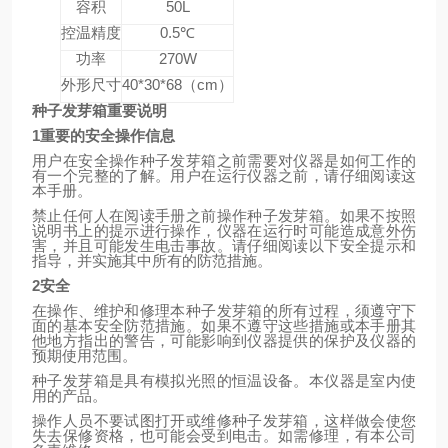
容积
50L
控温精度
0.5
℃
功率
270W
外形尺寸
40*30*68
（
cm
）
种子发芽箱重要说明
1
重要的安全操作信息
用户在安全操作种子发芽箱之前需要对仪器是如何工作的
有一个完整的了解。用户在运行仪器之前，请仔细阅读这
本手册。
禁止任何人在阅读手册之前操作种子发芽箱。如果不按照
说明书上的提示进行操作，仪器在运行时可能造成意外伤
害，并且可能发生电击事故。请仔细阅读以下安全提示和
指导，并实施其中所有的防范措施。
2
安全
在操作、维护和修理本种子发芽箱的所有过程，须遵守下
面的基本安全防范措施。如果不遵守这些措施或本手册其
他地方指出的警告，可能影响到仪器提供的保护及仪器的
预期使用范围。
种子发芽箱是具有模拟光照的恒温设备。本仪器是室内使
用的产品。
操作人员不要试图打开或维修种子发芽箱，这样做会使您
失去保修资格，也可能会受到电击。如需修理，有本公司