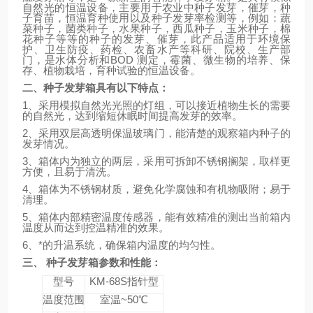
自然光的恒温设备，
主要用于农业中种子发芽，催芽，种
子育苗，恒温育种使用以及种子发芽率检测等，例如：蔬
菜种子，菌类种子，水果种子，西瓜种子，玉米种子，棉
花种子等等的种子的发芽、催芽，此产品适用于环境保
护、卫生防疫、药检、农畜水产等科研、院校、生产部
门，是水体分析和
BOD
测定，霉菌、微生物的培养、保
存、植物栽培，育种试验的恒温设备。
二、种子发芽箱
具有以下特点：
1
、采用模拟自然光光照的灯组，可以接近植物生长的需要
的自然光，达到缩短休眠时间提高发芽的效率。
2
、采用双层高透明保温玻璃门，能清楚的观察箱内种子的
发芽情况。
3
、箱体内为独立的两层，采用可拆卸不锈钢搁架，取样更
方便，且易于清洗。
4
、箱体为不锈钢材质，避免化学腐蚀和有机物吸附；易于
清理。
5
、箱体内部精密温度传感器，能有效精准的测出当前箱内
温度从而达到控温精准的效果。
6
、*的升温系统，确保箱内温度的均匀性。
三、
种子发芽箱
参数和性能：
型号
KM-68S指针型
温度范围
室温~50℃