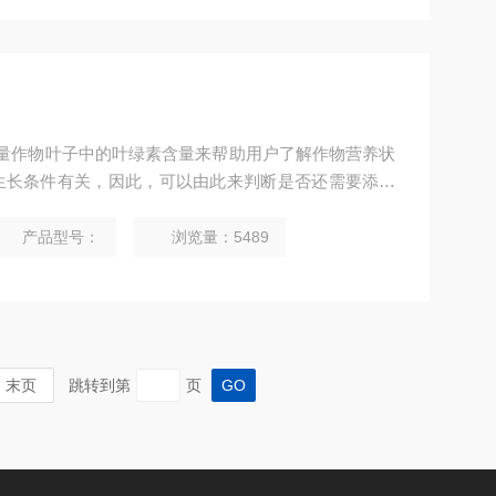
以通过测量作物叶子中的叶绿素含量来帮助用户了解作物营养状
生长条件有关，因此，可以由此来判断是否还需要添加
才能生长出更健康的作物，Z终得到高质量的大丰收。
产品型号：
浏览量：5489
末页
跳转到第
页