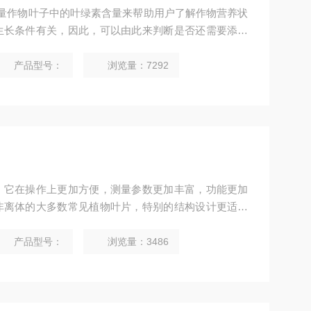
以通过测量作物叶子中的叶绿素含量来帮助用户了解作物营养状
生长条件有关，因此，可以由此来判断是否还需要添加
才能生长出更健康的作物，Z终得到高质量的大丰收。
产品型号：
浏览量：7292
。它在操作上更加方便，测量参数更加丰富，功能更加
非离体的大多数常见植物叶片，特别的结构设计更适合
取叶片面积、周长、长度、宽度等参数，还新增了叶片
产品型号：
浏览量：3486