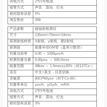
供电方式
2
节
5
号电池
报警方式
声音、震动、灯光
相对固有误差
5%
淘宝售价
398
产品参数
核辐射检测仪
尺寸
135mm
×
70mm
×
24mm
探测射线种类
X
射线、γ射线、硬β射线
探测器
能量补偿
GM
管（盖革计数管）
剂量当前率
0.00
～
1000
μ
sv/h
积累剂量当量
0.00
μ
sv
～
500.0msv
能量范围
48kev
～
1.5mev
≤±
30%
（对
137Cs-
）
语言
中文
+
英文，任意切换
灵敏度
80CPM/
μ
sv
（对于
Co-60
）
剂量率单位
μ
sv/h
、μ
Gy/h
、
mR/h
供电方式
2
节
5
号电池
报警方式
声音、震动、灯光
相对固有误差
3%