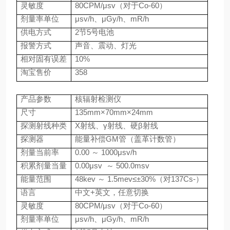
灵敏度
80CPM/
μ
sv
（对于
Co-60
）
剂量率单位
μ
sv/h
、μ
Gy/h
、
mR/h
供电方式
2
节
5
号电池
报警方式
声音、震动、灯光
相对固有误差
10%
淘宝售价
358
产品参数
核辐射检测仪
尺寸
135mm
×
70mm
×
24mm
探测射线种类
X
射线、γ射线、硬β射线
探测器
能量补偿
GM
管（盖革计数管）
剂量当前率
0.00
～
1000
μ
sv/h
积累剂量当量
0.00
μ
sv
～
500.0msv
能量范围
48kev
～
1.5mev
≤±
30%
（对
137Cs-
）
语言
中文
+
英文，任意切换
灵敏度
80CPM/
μ
sv
（对于
Co-60
）
剂量率单位
μ
sv/h
、μ
Gy/h
、
mR/h