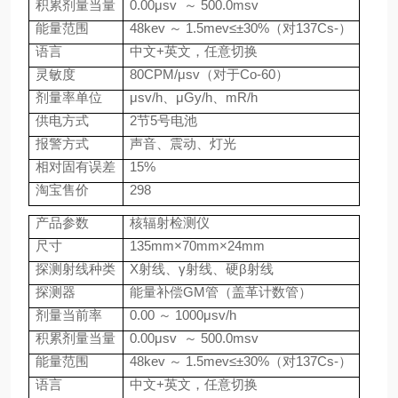
积累剂量当量
0.00
μ
sv
～
500.0msv
能量范围
48kev
～
1.5mev
≤±
30%
（对
137Cs-
）
语言
中文
+
英文，任意切换
灵敏度
80CPM/
μ
sv
（对于
Co-60
）
剂量率单位
μ
sv/h
、μ
Gy/h
、
mR/h
供电方式
2
节
5
号电池
报警方式
声音、震动、灯光
相对固有误差
15%
淘宝售价
298
产品参数
核辐射检测仪
尺寸
135mm
×
70mm
×
24mm
探测射线种类
X
射线、γ射线、硬β射线
探测器
能量补偿
GM
管（盖革计数管）
剂量当前率
0.00
～
1000
μ
sv/h
积累剂量当量
0.00
μ
sv
～
500.0msv
能量范围
48kev
～
1.5mev
≤±
30%
（对
137Cs-
）
语言
中文
+
英文，任意切换