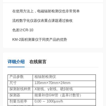
在使用方法上，电磁辐射检测仪也非常简单
流程数字化仪器仪表重点课题通过验收
色差计CR-10
KM-2面积测量仪于同类产品的优势
详细介绍
在线留言
产品参数
核辐射检测仪
尺寸
135mm
×
70mm
×
24mm
探测射线种类
X
射线、γ射线、硬β射线
探测器
能量补偿
GM
管（盖革计数管）
剂量当前率
0.00
～
1000
μ
sv/h