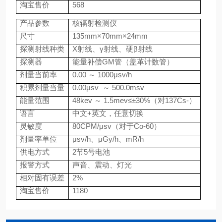
淘宝售价
568
产品参数
核辐射检测仪
尺寸
135mm
×
70mm
×
24mm
探测射线种类
X
射线、γ射线、硬β射线
探测器
能量补偿
GM
管（盖革计数管）
剂量当前率
0.00
～
1000
μ
sv/h
积累剂量当量
0.00
μ
sv
～
500.0msv
能量范围
48kev
～
1.5mev
≤±
30%
（对
137Cs-
）
语言
中文
+
英文，任意切换
灵敏度
80CPM/
μ
sv
（对于
Co-60
）
剂量率单位
μ
sv/h
、μ
Gy/h
、
mR/h
供电方式
2
节
5
号电池
报警方式
声音、震动、灯光
相对固有误差
2%
淘宝售价
1180