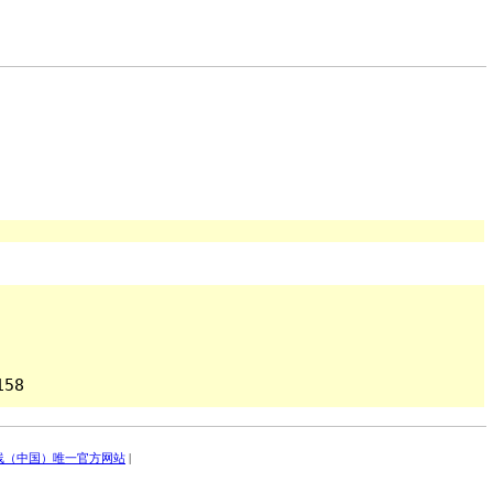
线（中国）唯一官方网站
|